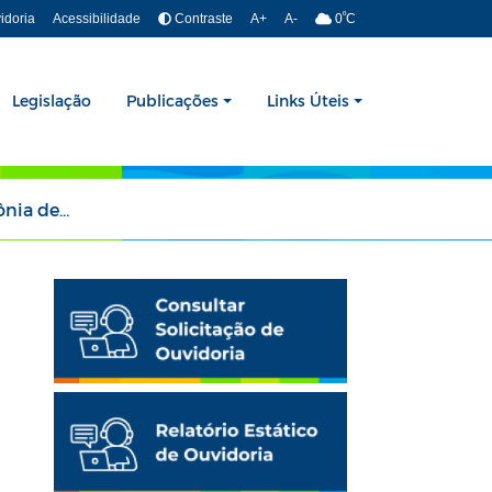
º
idoria
Acessibilidade
Contraste
A+
A-
0
C
Legislação
Publicações
Links Úteis
e Posse