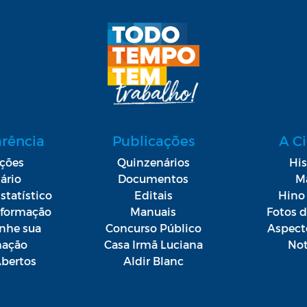
arência
Publicações
A C
ações
Quinzenários
His
ário
Documentos
M
statístico
Editais
Hino 
Informação
Manuais
Fotos 
he sua
Concurso Público
Aspect
mação
Casa Irmã Luciana
Not
bertos
Aldir Blanc