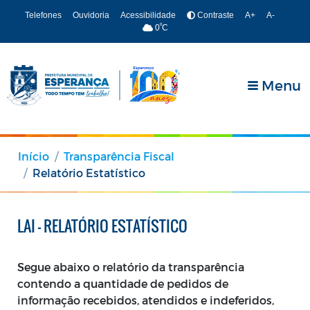
Telefones
Ouvidoria
Acessibilidade
Contraste
A+
A-
º
0
C
Menu
Início
Transparência Fiscal
Relatório Estatístico
LAI - RELATÓRIO ESTATÍSTICO
Segue abaixo o relatório da transparência
contendo a quantidade de pedidos de
informação recebidos, atendidos e indeferidos,