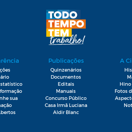
arência
Publicações
A C
ações
Quinzenários
His
ário
Documentos
M
statístico
Editais
Hino 
Informação
Manuais
Fotos 
he sua
Concurso Público
Aspect
mação
Casa Irmã Luciana
Not
bertos
Aldir Blanc