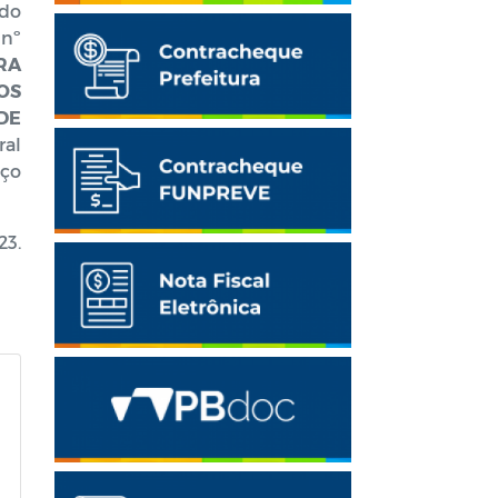
 do
 nº
RA
OS
DE
ral
eço
23.