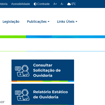
º
idoria
Acessibilidade
Contraste
A+
A-
0
C
Legislação
Publicações
Links Úteis
nor