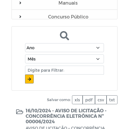
Manuais
Concurso Público
Casa Irmã Luciana
CACS - FUNDEB
Sistema Único de Controle de
Precatórios Judiciais do município de
Esperança-PB
Procuradoria
Avisos de Licitações
Salvar como:
xls
pdf
csv
txt
16/10/2024 -
AVISO DE LICITAÇÃO -
Aldir Blanc
CONCORRÊNCIA ELETRÔNICA Nº
00006/2024
Programa Municipal de Regularização
AVISO DE LICITAÇÃO – CONCORRÊNCIA