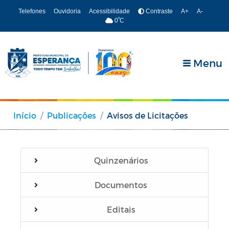
Telefones
Ouvidoria
Acessibilidade
Contraste
A+
A-
º
0
C
Menu
Início
Publicações
Avisos de Licitações
Quinzenários
Documentos
Editais