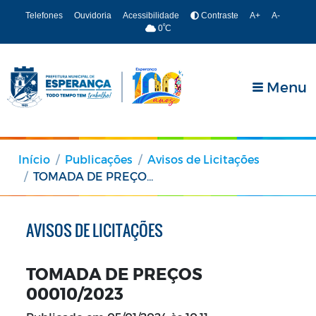
Telefones
Ouvidoria
Acessibilidade
Contraste
A+
A-
º
0
C
Menu
Início
Publicações
Avisos de Licitações
TOMADA DE PREÇOS 00010/2023
AVISOS DE LICITAÇÕES
TOMADA DE PREÇOS
00010/2023