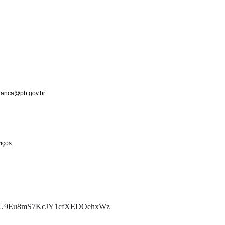
ranca@pb.gov.br
I0q2oQU9Eu8mS7KcJY1cfXEDOehxWz