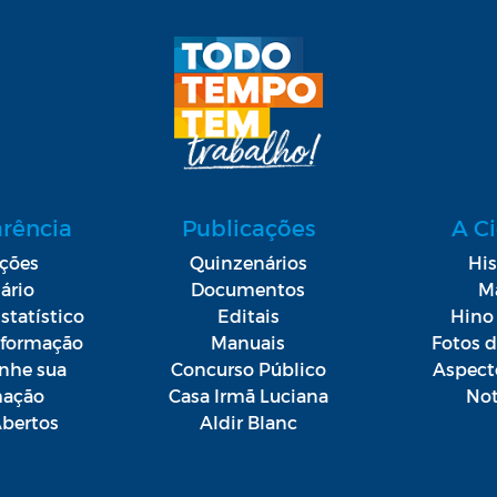
arência
Publicações
A C
ações
Quinzenários
His
ário
Documentos
M
statístico
Editais
Hino 
Informação
Manuais
Fotos 
he sua
Concurso Público
Aspect
mação
Casa Irmã Luciana
Not
bertos
Aldir Blanc