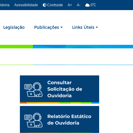
º
idoria
Acessibilidade
Contraste
A+
A-
0
C
Legislação
Publicações
Links Úteis