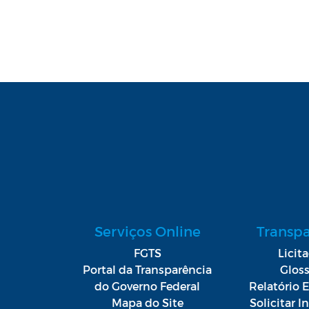
Serviços Online
Transp
FGTS
Licit
Portal da Transparência
Gloss
do Governo Federal
Relatório E
Mapa do Site
Solicitar 