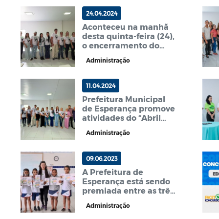
24.04.2024
Aconteceu na manhã
desta quinta-feira (24),
o encerramento do
evento alusivo ao Abril
Administração
Verde na Prefeitura
Municipal de
Esperança.
11.04.2024
Prefeitura Municipal
de Esperança promove
atividades do “Abril
Verde” com palestras
Administração
sobre saúde e
qualidade de vida
09.06.2023
A Prefeitura de
Esperança está sendo
premiada entre as três
melhores do Brasil na
Administração
categoria Institucional
através do Prêmio