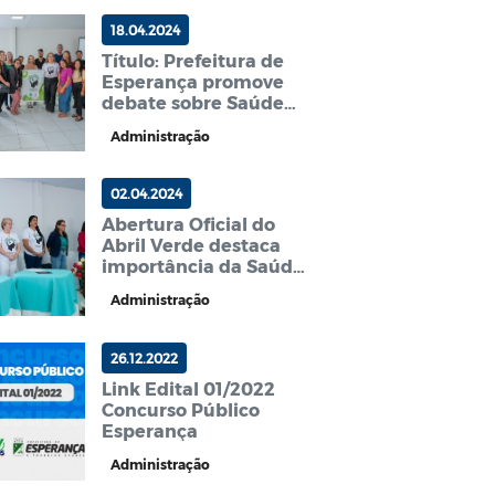
18.04.2024
Título: Prefeitura de
Esperança promove
debate sobre Saúde
Mental no Trabalho
Administração
durante o Abril Verde
02.04.2024
Abertura Oficial do
Abril Verde destaca
importância da Saúde
Mental no Trabalho em
Administração
Esperança
26.12.2022
Link Edital 01/2022
Concurso Público
Esperança
Administração