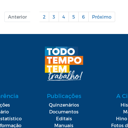
Anterior
1
2
3
4
5
6
Próximo
arência
Publicações
A C
ações
Quinzenários
His
ário
Documentos
M
statístico
Editais
Hino 
Informação
Manuais
Fotos 