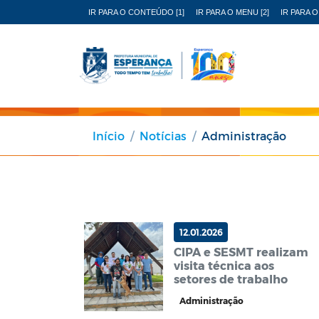
IR PARA O CONTEÚDO [1]
IR PARA O MENU [2]
IR PARA O
Início
Notícias
Administração
12.01.2026
CIPA e SESMT realizam
visita técnica aos
setores de trabalho
Administração