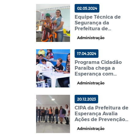
02.05.2024
Equipe Técnica de
Segurança da
Prefeitura de
Esperança Promove
Administração
Conscientização sobre
EPIs e Riscos
Ambientais na Escola
17.04.2024
Programa Cidadão
Paraíba chega a
Esperança com
serviços gratuitos para
Administração
a população
20.12.2023
CIPA da Prefeitura de
Esperança Avalia
Ações de Prevenção
em Encontro Produtivo
Administração