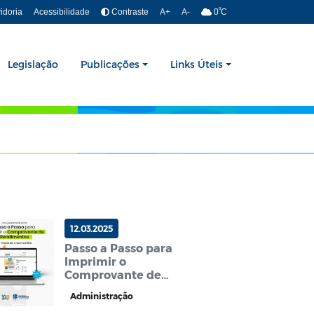
º
idoria
Acessibilidade
Contraste
A+
A-
0
C
Legislação
Publicações
Links Úteis
12.03.2025
Passo a Passo para
cLbz7q063">
Imprimir o
Comprovante de
Rendimentos
Administração