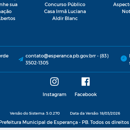
he sua
Concurso Público
Aspect
mação
Casa Irmã Luciana
Not
bertos
Aldir Blanc
erde
contato@esperanca.pb.gov.brr - (83)
3502-1305
Instagram
Facebook
Versão do Sistema: 5.0.270
Data da Versão: 18/03/2026
refeitura Municipal de Esperança - PB. Todos os direitos