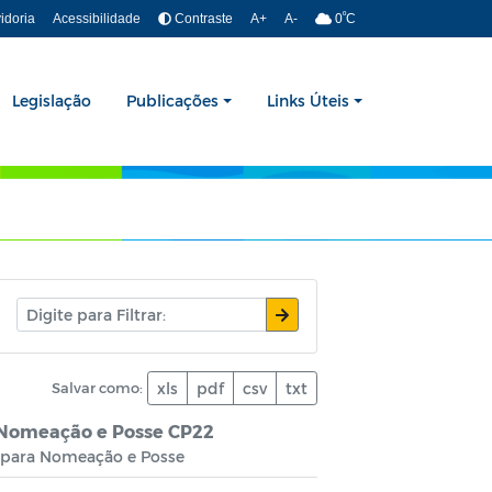
º
idoria
Acessibilidade
Contraste
A+
A-
0
C
Legislação
Publicações
Links Úteis
Salvar como:
xls
pdf
csv
txt
 Nomeação e Posse CP22
s para Nomeação e Posse