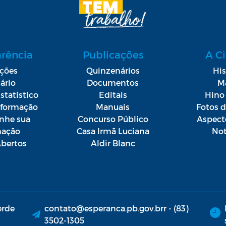
arência
Publicações
A C
ações
Quinzenários
His
ário
Documentos
M
statístico
Editais
Hino 
Informação
Manuais
Fotos 
he sua
Concurso Público
Aspect
mação
Casa Irmã Luciana
Not
bertos
Aldir Blanc
erde
contato@esperanca.pb.gov.brr - (83)
3502-1305