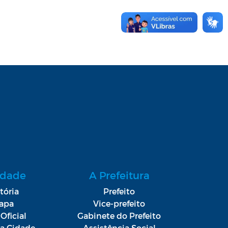
idade
A Prefeitura
tória
Prefeito
apa
Vice-prefeito
Oficial
Gabinete do Prefeito
da Cidade
Assistência Social