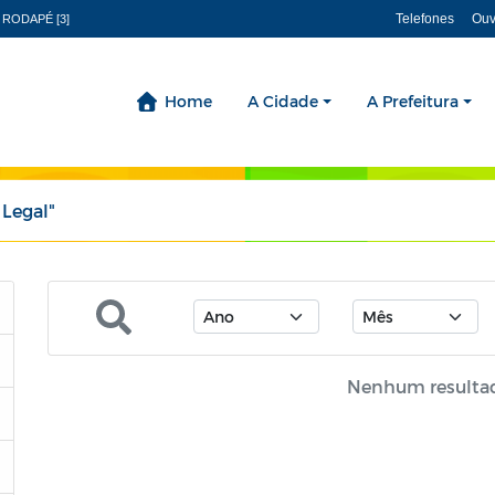
Telefones
Ouv
 RODAPÉ [3]
Home
A Cidade
A Prefeitura
 Legal"
Nenhum resulta