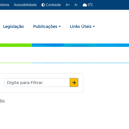
º
idoria
Acessibilidade
Contraste
A+
A-
0
C
Legislação
Publicações
Links Úteis
do.