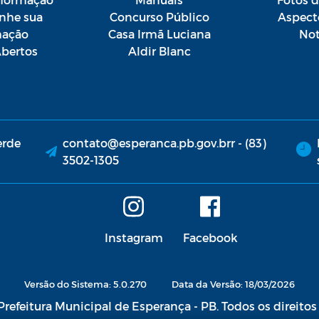
he sua
Concurso Público
Aspect
mação
Casa Irmã Luciana
Not
bertos
Aldir Blanc
erde
contato@esperanca.pb.gov.brr - (83)
3502-1305
Instagram
Facebook
Versão do Sistema: 5.0.270
Data da Versão: 18/03/2026
refeitura Municipal de Esperança - PB. Todos os direitos