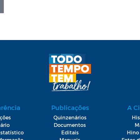
arência
Publicações
A C
ações
Quinzenários
His
ário
Documentos
M
statístico
Editais
Hino 
Informação
Manuais
Fotos 